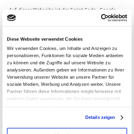
Auf dieser Webseite ist der Script Code „Google
Fonts“ eingebunden. Google Fonts ist ein Angebot
der Google Ireland Limited, einer nach irischem
Recht eingetragenen und betriebenen Gesellschaft
Diese Webseite verwendet Cookies
mit Sitz in Gordon House, Barrow Street, Dublin 4,
Wir verwenden Cookies, um Inhalte und Anzeigen zu
Irland. (www.google.de). Dies dient der Wahrung
personalisieren, Funktionen für soziale Medien anbieten
zu können und die Zugriffe auf unsere Website zu
unserer im Rahmen einer Interessensabwägung
analysieren. Außerdem geben wir Informationen zu Ihrer
überwiegenden berechtigten Interessen an einer
Verwendung unserer Website an unsere Partner für
einheitlichen Darstellung der Inhalte auf unserer
soziale Medien, Werbung und Analysen weiter. Unsere
Webseite gemäß Art. 6 Abs. 1 lit. f) DSGVO.
Partner führen diese Informationen möglicherweise mit
weiteren Daten zusammen, die Sie ihnen bereitgestellt
In diesem Rahmen wird eine Verbindung zwischen
haben oder die sie im Rahmen Ihrer Nutzung der Dienste
gesammelt haben.
dem von Ihnen verwendeten Browser und den
Details zeigen
Servern von Google hergestellt. Hierdurch erlangt
Google Kenntnis darüber, dass über Ihre IP-Adresse